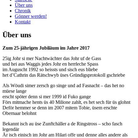
Über uns
Chronik
Gönner werden!
Kontakt
Über uns
Zum 25-jährigen Jubiläum im Jahre 2017
25ig Johr si mer Nachtwächter das Johr uf de Gass
und hei aus Waggis jedes Johr en herrleche Spass
im Auguscht 1992 so heissts und sisch eus bliebe
het d’Cathrin das Rätschwyb üses Gründigsprotokoll gschriebe
Als Wöudi simer zersch go singe und ad Fasnacht – das het no
müese lange
erscht spöter denn si mer 1999 id Fuko gange
Förs mitmache hents üs 40 Milione zahlt, es het sech für üs glohnt
Deför hemmer se denn im 2007 mitem Tobie, üsem erschte
Obernaar belohnt
Bekannt isch au üse Zunftchäller a de Ringstross – scho fasch
legendär
Är isch einisch im Johr am Hilari offe und denne alles andere als