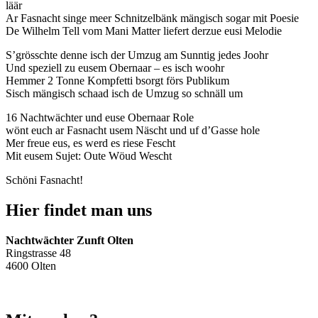
läär
Ar Fasnacht singe meer Schnitzelbänk mängisch sogar mit Poesie
De Wilhelm Tell vom Mani Matter liefert derzue eusi Melodie
S’grösschte denne isch der Umzug am Sunntig jedes Joohr
Und speziell zu eusem Obernaar – es isch woohr
Hemmer 2 Tonne Kompfetti bsorgt förs Publikum
Sisch mängisch schaad isch de Umzug so schnäll um
16 Nachtwächter und euse Obernaar Role
wönt euch ar Fasnacht usem Näscht und uf d’Gasse hole
Mer freue eus, es werd es riese Fescht
Mit eusem Sujet: Oute Wöud Wescht
Schöni Fasnacht!
Hier findet man uns
Nachtwächter Zunft Olten
Ringstrasse 48
4600 Olten